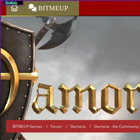
BITMEUP
BITMEUP Games
Forum
Damoria
Damoria - the Community