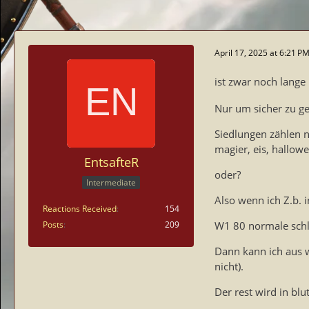
April 17, 2025 at 6:21 P
ist zwar noch lange
Nur um sicher zu g
Siedlungen zählen ni
magier, eis, hallow
EntsafteR
oder?
Intermediate
Also wenn ich Z.b. i
Reactions Received
154
Posts
209
W1 80 normale schlö
Dann kann ich aus w
nicht).
Der rest wird in b