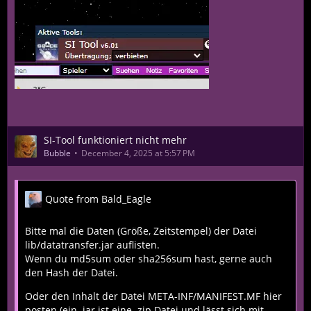
SI-Tool funktioniert nicht mehr
Bubble
December 4, 2025 at 5:57 PM
Quote from Bald_Eagle
Bitte mal die Daten (Größe, Zeitstempel) der Datei
lib/datatransfer.jar auflisten.
Wenn du md5sum oder sha256sum hast, gerne auch
den Hash der Datei.
Oder den Inhalt der Datei META-INF/MANIFEST.MF hier
posten (ein .jar ist eine .zip Datei und lässt sich mit