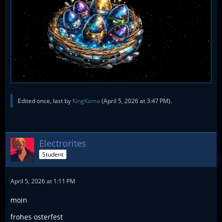
Edited once, last by
KingKama
(
April 5, 2026 at 3:47 PM
).
Electrorites
Student
April 5, 2026 at 1:11 PM
moin
frohes osterfest