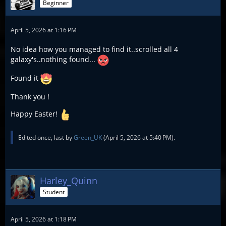
Beginner
April 5, 2026 at 1:16 PM
No idea how you managed to find it..scrolled all 4
galaxy's..nothing found...
Found it
Thank you !
Happy Easter!
Edited once, last by
Green_UK
(
April 5, 2026 at 5:40 PM
).
Harley_Quinn
Student
April 5, 2026 at 1:18 PM