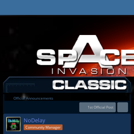
Official Announcements
1st Official Post
NoDelay
Community Manager