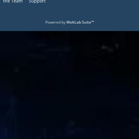
the Team
Support
Powered by
WoltLab Suite™